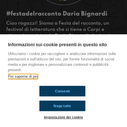
#festadelracconto Daria Bignardi
Ciao ragazzi! Siamo a Festa del racconto, un
festival di letteratura che si tiene a Carpi e
stiamo intervistando Daria Bignardi che è qui per
presentare il suo libro "Storia della mia ansia".
Informazioni sui cookie presenti in questo sito
Ansiosi di conoscerla?
Utilizziamo i cookie per raccogliere e analizzare informazioni sulle
#OkkinSu www.radioimmaginaria.it
prestazioni e sull'utilizzo del sito, per fornire funzionalità di social
media e per migliorare e personalizzare contenuti e pubblicità
Carpi
Festa del Racconto
presenti.
Per saperne di più
Ti è piaciuto? Condividilo!
Consenti
Nega tutto
Impostazioni dei cookie