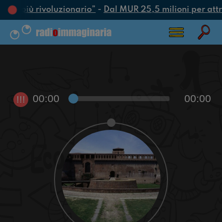
atto più rivoluzionario”
-
Dal MUR 25,5 milioni per attrar
00:00
00:00
!!!