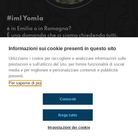
#iml Yomla
è in Emilia o in Romagna?
È una domanda che ci siamo chiedendo tutti,
forse Silvia è riuscita finalmente a darci una
Informazioni sui cookie presenti in questo sito
risposta.. sentite qui!!
#OkkinSu www.radioimmaginaria.it
Utilizziamo i cookie per raccogliere e analizzare informazioni sulle
prestazioni e sull'utilizzo del sito, per fornire funzionalità di social
Imola
media e per migliorare e personalizzare contenuti e pubblicità
presenti.
Per saperne di più
Ti è piaciuto? Condividilo!
Consenti
Nega tutto
Impostazioni dei cookie