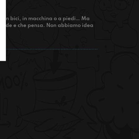
s, in bici, in macchina o a piedi… Ma
he vede e che pensa. Non abbiamo idea