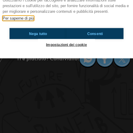
Utilizziamo i cookie per raccogliere e analizzare informazioni sulle
prestazioni e sull'utilizzo del sito, per fornire funzionalità di social media e
#ZeligTv Surfer Guru
per migliorare e personalizzare contenuti e pubblicità presenti.
A scuola ci si può andare in vari modi: in autobu
Per saperne di più
c’è anche chi ci va in skate e racconta quello c
di come facciano a non cadere ahah
Nega tutto
Consenti
#OkkinSu www.radioimmaginaria.it
Impostazioni dei cookie
Ti è piaciuto? Condividilo!