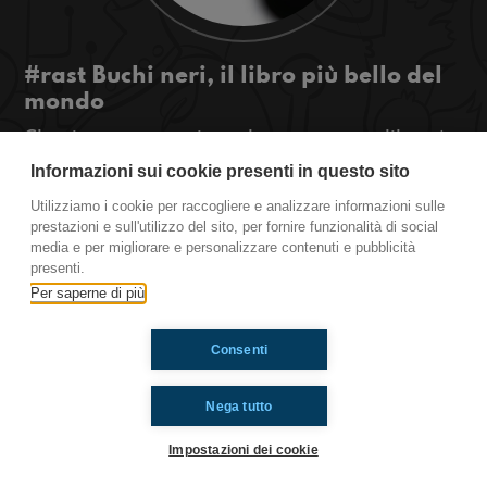
#rast Buchi neri, il libro più bello del
mondo
Che siate astronauti o no leggete questo libro, è
fantastico e attenzione alle prugne...
Informazioni sui cookie presenti in questo sito
#OkkinSu www.radioimmaginaria.it
Utilizziamo i cookie per raccogliere e analizzare informazioni sulle
prestazioni e sull'utilizzo del sito, per fornire funzionalità di social
Rastignano
media e per migliorare e personalizzare contenuti e pubblicità
presenti.
Per saperne di più
Ti è piaciuto? Condividilo!
Consenti
Nega tutto
Impostazioni dei cookie