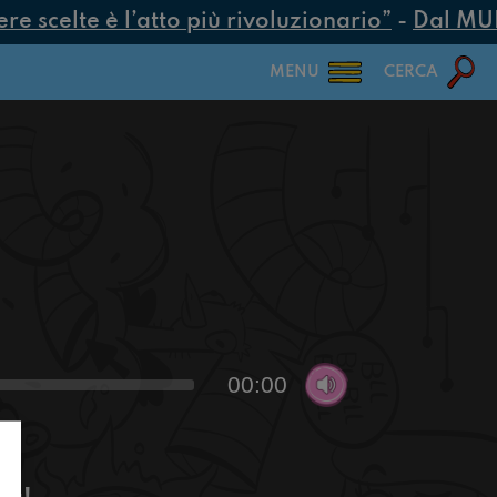
 scelte è l’atto più rivoluzionario”
-
Dal MUR 2
MENU
CERCA
00:00