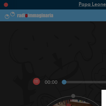
Papa Leone XI
00:00
!!!