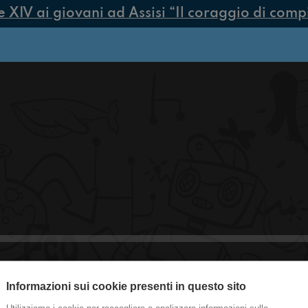
IV ai giovani ad Assisi “Il coraggio di compier
Informazioni sui cookie presenti in questo sito