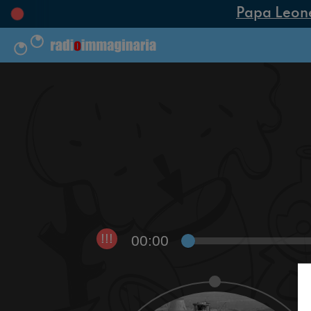
Papa Leone X
00:00
!!!