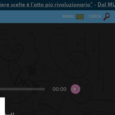
e scelte è l’atto più rivoluzionario”
-
Dal MUR 
MENU
CERCA
00:00