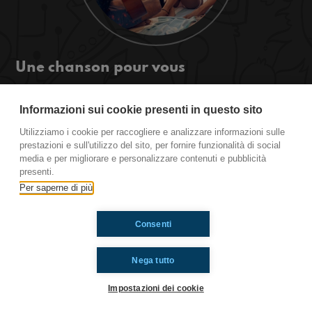
Une chanson pour vous
Les potes aujourd’hui je vais vous parler de les
chansons de l’été 2018, est-ce que vous êtes
Informazioni sui cookie presenti in questo sito
curieux? Écoutez pour en savoir plus!
Utilizziamo i cookie per raccogliere e analizzare informazioni sulle
#ToiAussi www.radioimmaginaria.it
prestazioni e sull'utilizzo del sito, per fornire funzionalità di social
media e per migliorare e personalizzare contenuti e pubblicità
presenti.
Ti è piaciuto? Condividilo!
Per saperne di più
Consenti
Nega tutto
Impostazioni dei cookie