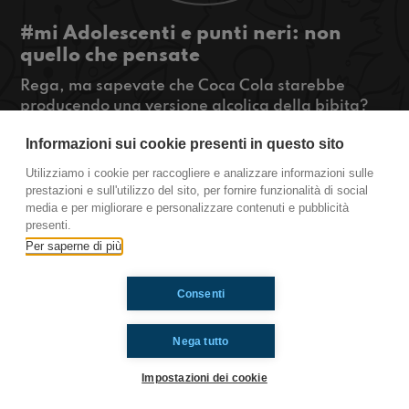
#mi Adolescenti e punti neri: non
quello che pensate
Rega, ma sapevate che Coca Cola starebbe
producendo una versione alcolica della bibita?
Poi, per quelli che sono di Milano e vicini, vi
Informazioni sui cookie presenti in questo sito
diremo qualche evento figo che si terrà nella
Capitale del Fatturato!
Utilizziamo i cookie per raccogliere e analizzare informazioni sulle
#OkkinSu www.radioimmaginaria.it
prestazioni e sull'utilizzo del sito, per fornire funzionalità di social
media e per migliorare e personalizzare contenuti e pubblicità
Milano
presenti.
Per saperne di più
Ti è piaciuto? Condividilo!
Consenti
Nega tutto
Impostazioni dei cookie