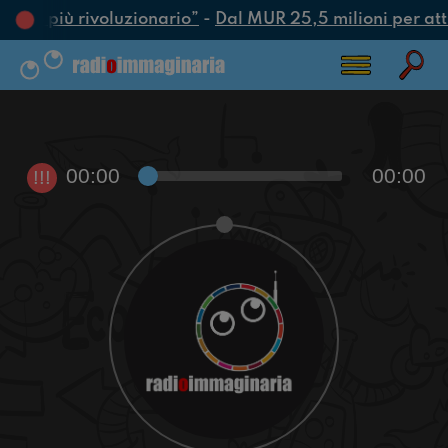
’atto più rivoluzionario”
-
Dal MUR 25,5 milioni per attra
00:00
00:00
!!!