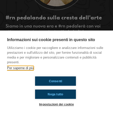
#rn pedalando sulla cresta dell'arte
Siamo in una nuova era e #rn pedalerà con voi
attraverso arte, sport e tantissimi altri
interessanti argomenti.
Informazioni sui cookie presenti in questo sito
#OkkinSu www.radioimmaginaria.it
Utilizziamo i cookie per raccogliere e analizzare informazioni sulle
prestazioni e sull'utilizzo del sito, per fornire funzionalità di social
Rimini
media e per migliorare e personalizzare contenuti e pubblicità
presenti.
Per saperne di più
Ti è piaciuto? Condividilo!
Consenti
Nega tutto
Impostazioni dei cookie