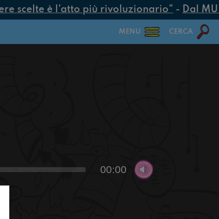
 scelte è l’atto più rivoluzionario”
-
Dal MUR 2
MENU
CERCA
00:00