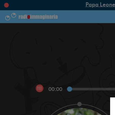
Papa Leone XI
00:00
!!!