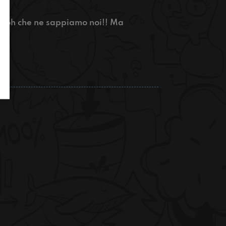
h boh che ne sappiamo noi!! Ma