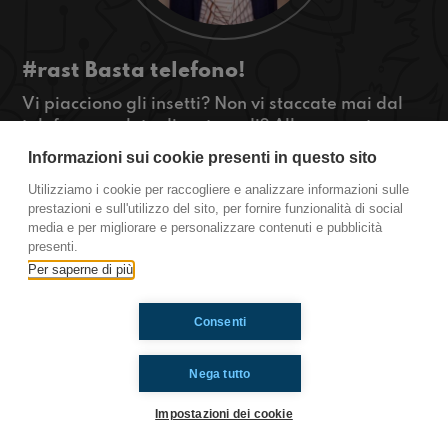
#rast Basta telefono!
Vi piacciono gli insetti? Non vi staccate mai dal
telefono e volete diventare dj? Allora questa
puntata fa per voi!
Informazioni sui cookie presenti in questo sito
#OkkinSu www.radioimmaginaria.it
Utilizziamo i cookie per raccogliere e analizzare informazioni sulle
prestazioni e sull'utilizzo del sito, per fornire funzionalità di social
Rastignano
media e per migliorare e personalizzare contenuti e pubblicità
presenti.
Per saperne di più
Ti è piaciuto? Condividilo!
Consenti
Nega tutto
Impostazioni dei cookie