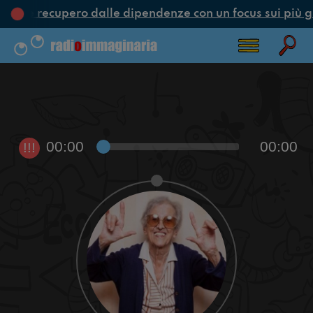
one e recupero dalle dipendenze con un focus sui più g
00:00
00:00
!!!