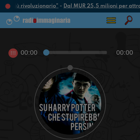
atto più rivoluzionario”
-
Dal MUR 25,5 milioni per attrarr
00:00
00:00
!!!