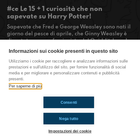
#ce Le 15 + 1 curiosità che non
sapevate su Harry Potter!
Sapevate che Fred e George Weasley sono nati il
giorno del pesce di aprile, che Ginny Weasley è
diventata una professionista del Quidditch, o che
Hermione ha lavorato al Ministero della Magia?
Informazioni sui cookie presenti in questo sito
Queste curiosità ed altro nella nuova puntata di
#ce!
Utilizziamo i cookie per raccogliere e analizzare informazioni sulle
prestazioni e sull'utilizzo del sito, per fornire funzionalità di social
#OkkinSu www.radioimmaginaria.it
media e per migliorare e personalizzare contenuti e pubblicità
presenti.
Caserta
Per saperne di più
Consenti
Ti è piaciuto? Condividilo!
Nega tutto
Impostazioni dei cookie