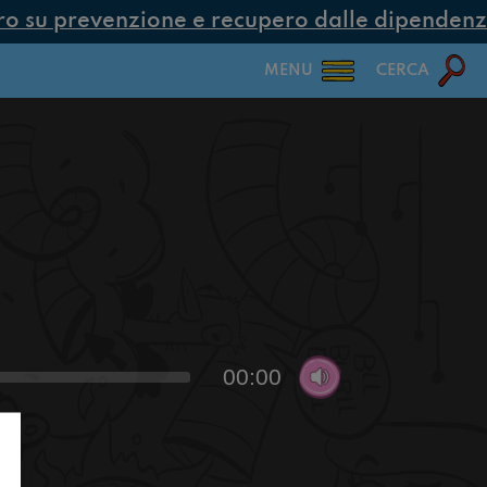
 su prevenzione e recupero dalle dipendenze c
MENU
CERCA
00:00