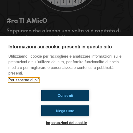
#ra TI AMicO
Sappiamo che almeno una volta vi è capitato di
pronunciare o sentirvi dire queste parole... ma
da quale parte è peggio stare?
Informazioni sui cookie presenti in questo sito
#OkkinSu www.radioimmaginaria.it
Utilizziamo i cookie per raccogliere e analizzare informazioni sulle
prestazioni e sull'utilizzo del sito, per fornire funzionalità di social
Ravenna
media e per migliorare e personalizzare contenuti e pubblicità
presenti.
Per saperne di più
Ti è piaciuto? Condividilo!
Consenti
Nega tutto
Impostazioni dei cookie