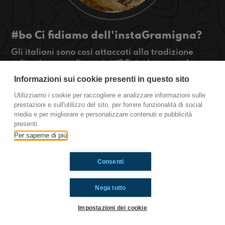
#bo Ci fidiamo dell'instaGramigna?
Gli italiani sono così attaccati alla tradizione
culinaria come dicono tutti? Fateci sapere che
cosa ne pensate!
Informazioni sui cookie presenti in questo sito
#OkkinSu www.radioimmaginaria.it
Utilizziamo i cookie per raccogliere e analizzare informazioni sulle
prestazioni e sull'utilizzo del sito, per fornire funzionalità di social
Bologna
media e per migliorare e personalizzare contenuti e pubblicità
presenti.
Per saperne di più
Ti è piaciuto? Condividilo!
Consenti
Nega tutto
Impostazioni dei cookie