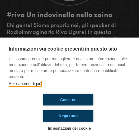
#riva Un indovinello nello zaino
Ehi gente! Siamo proprio noi, gli speaker di
Radioimmaginaria Riva Ligure! In questa
puntata faremo una gara di indovinelli molto
difficili e vi descriveremo degli zaini strani e
Informazioni sui cookie presenti in questo sito
orribili! Per sapere di più, ascoltateci!
Utilizziamo i cookie per raccogliere e analizzare informazioni sulle
#OkkinSu www.radioimmaginaria.it
prestazioni e sull'utilizzo del sito, per fornire funzionalità di social
media e per migliorare e personalizzare contenuti e pubblicità
Riva Ligure
presenti.
Per saperne di più
Ti è piaciuto? Condividilo!
Consenti
Nega tutto
Impostazioni dei cookie