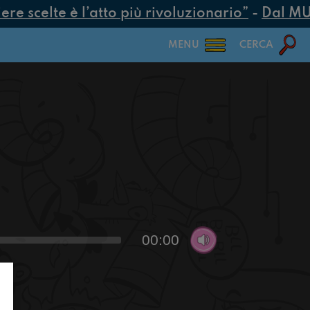
e scelte è l’atto più rivoluzionario”
-
Dal MUR 
MENU
CERCA
00:00