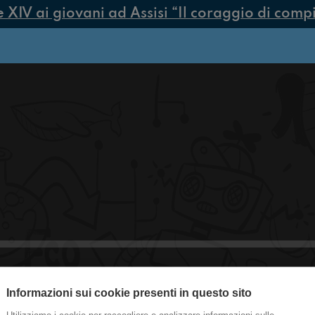
IV ai giovani ad Assisi “Il coraggio di compier
Informazioni sui cookie presenti in questo sito