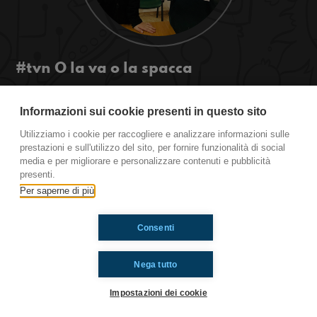
#tvn O la va o la spacca
Eccoci pronti a spaccare in questa nuova puntata
parlando di sport:il salto della verifica! E voi
Informazioni sui cookie presenti in questo sito
direste ai vostri genitori di essere fidanzati o
Utilizziamo i cookie per raccogliere e analizzare informazioni sulle
fareste poker face? Per dire!
prestazioni e sull'utilizzo del sito, per fornire funzionalità di social
media e per migliorare e personalizzare contenuti e pubblicità
presenti.
Ti è piaciuto? Condividilo!
Per saperne di più
Consenti
Nega tutto
Impostazioni dei cookie