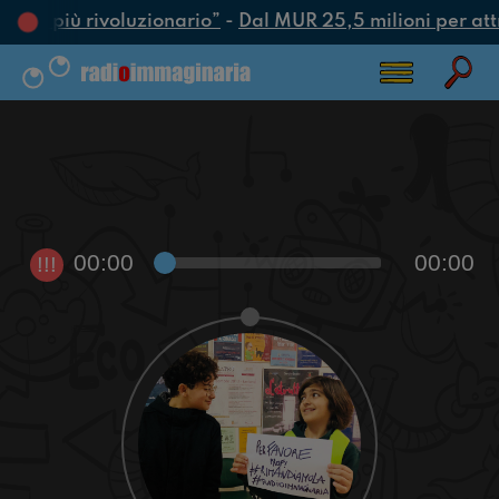
’atto più rivoluzionario”
-
Dal MUR 25,5 milioni per attrar
00:00
00:00
!!!