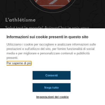
L’athlétisme
Salut tout le monde! Aujourd’hui je vais vous
parler d’une activité que j’ai commencé depuis
Informazioni sui cookie presenti in questo sito
peu de temps, l'athlétisme! Écoutez pour en
savoir plus!
Utilizziamo i cookie per raccogliere e analizzare informazioni sulle
#ToiAussi www.radioimmaginaria.it
prestazioni e sull'utilizzo del sito, per fornire funzionalità di social
media e per migliorare e personalizzare contenuti e pubblicità
presenti.
Ti è piaciuto? Condividilo!
Per saperne di più
Consenti
Nega tutto
Impostazioni dei cookie