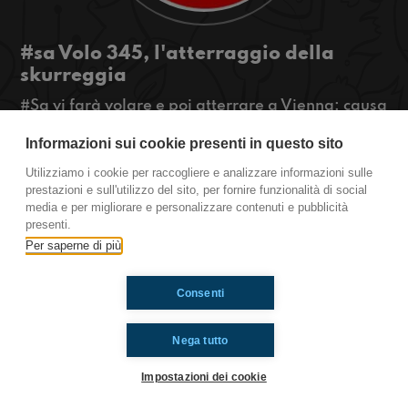
#sa Volo 345, l'atterraggio della
skurreggia
#Sa vi farà volare e poi atterrare a Vienna: causa
flatulenze...
Informazioni sui cookie presenti in questo sito
Inoltre, intervisteremo l'amico di Chan!
#OkkinSu www.radioimmaginaria.it
Utilizziamo i cookie per raccogliere e analizzare informazioni sulle
prestazioni e sull'utilizzo del sito, per fornire funzionalità di social
Salerno
media e per migliorare e personalizzare contenuti e pubblicità
presenti.
Per saperne di più
Ti è piaciuto? Condividilo!
Consenti
Nega tutto
Impostazioni dei cookie