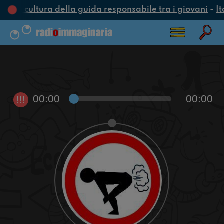
una cultura della guida responsabile tra i giovani
-
It
00:00
00:00
!!!