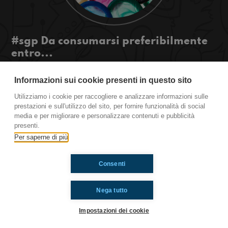
#sgp Da consumarsi preferibilmente
entro...
Sangio svela tutti i falsi miti sul #SESSO!
Informazioni sui cookie presenti in questo sito
#OkkinSu www.radioimmaginaria.it
Utilizziamo i cookie per raccogliere e analizzare informazioni sulle
San Giovanni in Persiceto
prestazioni e sull'utilizzo del sito, per fornire funzionalità di social
media e per migliorare e personalizzare contenuti e pubblicità
presenti.
Per saperne di più
Ti è piaciuto? Condividilo!
Consenti
Nega tutto
Impostazioni dei cookie