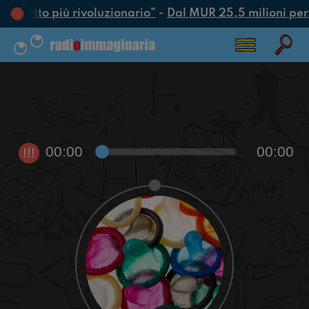
 è l’atto più rivoluzionario”
-
Dal MUR 25,5 milioni per at
00:00
00:00
!!!