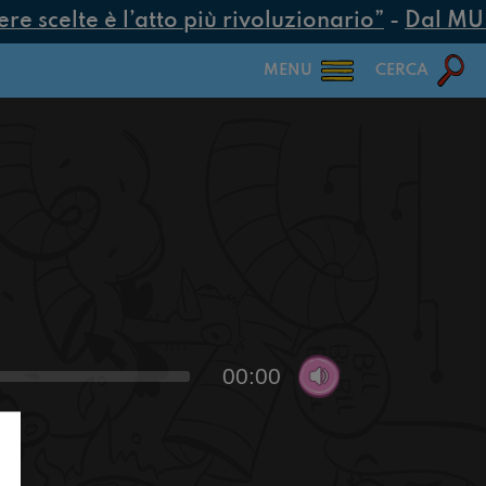
 scelte è l’atto più rivoluzionario”
-
Dal MUR 2
MENU
CERCA
00:00