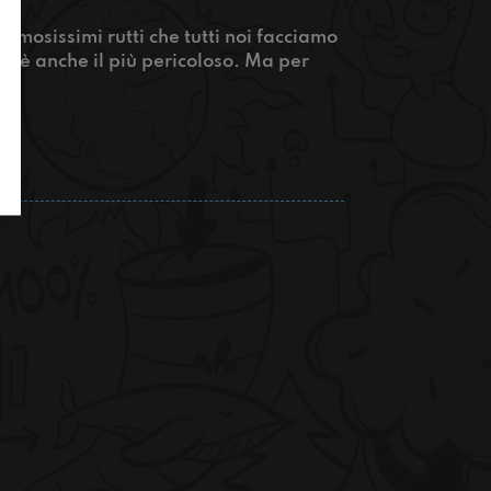
amosissimi rutti che tutti noi facciamo
he è anche il più pericoloso. Ma per