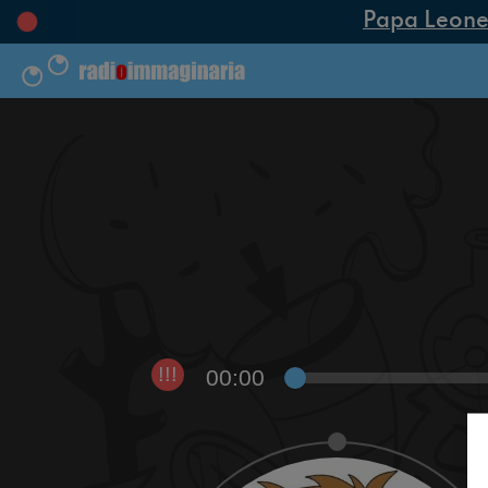
Papa Leone XI
00:00
!!!