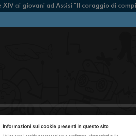
V ai giovani ad Assisi “Il coraggio di compier
Informazioni sui cookie presenti in questo sito