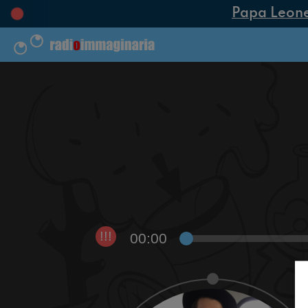
Papa Leone XI
00:00
!!!