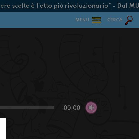
e scelte è l’atto più rivoluzionario”
-
Dal MUR 2
MENU
CERCA
00:00