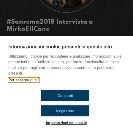
#Sanremo2018 Intervista a
MirkoEIlCane
Nonostante la pioggia che sta scendendo su
#Sanremo, abbiamo sfidato le intemperie, siamo
Informazioni sui cookie presenti in questo sito
andati a trovare MirkoeilCane e ci siamo fatti con
Utilizziamo i cookie per raccogliere e analizzare informazioni sulle
lui una chiacchierata!
prestazioni e sull'utilizzo del sito, per fornire funzionalità di social
#OkkinSu www.radioimmaginaria.it
media e per migliorare e personalizzare contenuti e pubblicità
presenti.
Per saperne di più
Ti è piaciuto? Condividilo!
Consenti
Nega tutto
Impostazioni dei cookie