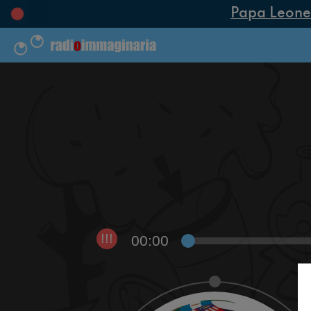
Papa Leone XI
00:00
!!!