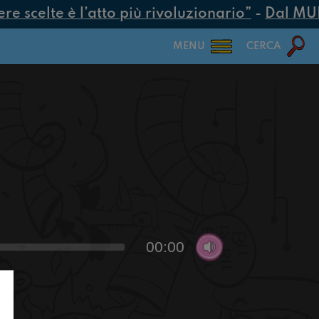
 scelte è l’atto più rivoluzionario”
-
Dal MUR 2
MENU
CERCA
00:00