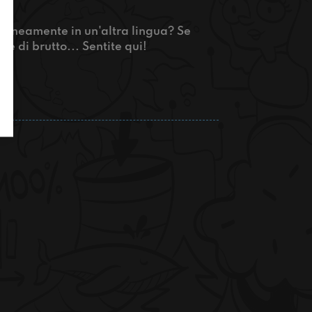
ntaneamente in un'altra lingua? Se
e di brutto... Sentite qui!