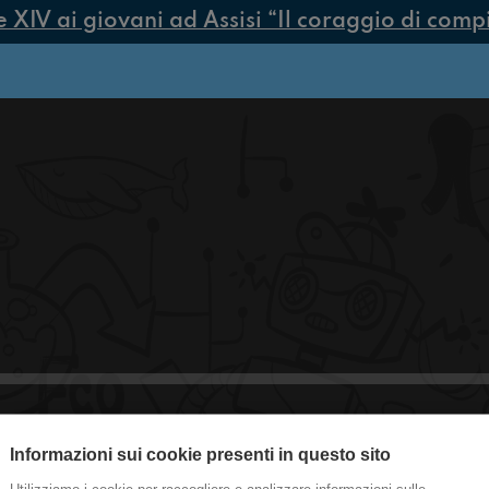
IV ai giovani ad Assisi “Il coraggio di compier
Informazioni sui cookie presenti in questo sito