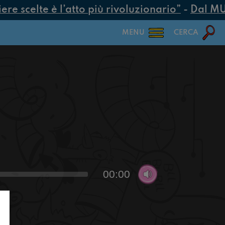
e scelte è l’atto più rivoluzionario”
-
Dal MUR 
MENU
CERCA
00:00