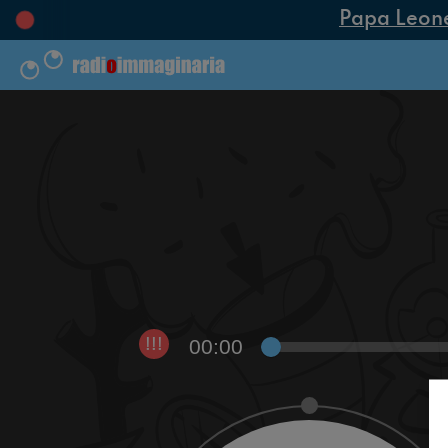
Papa Leone X
00:00
!!!