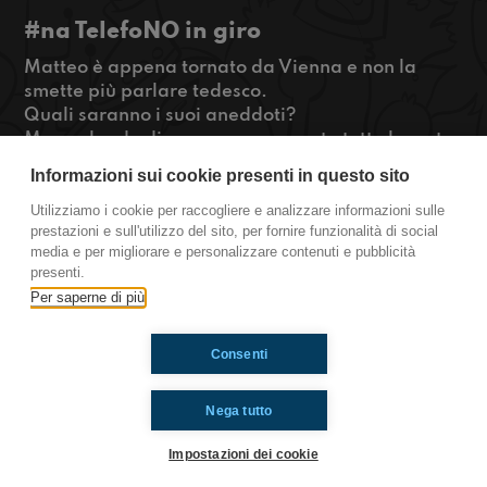
#na TelefoNO in giro
Matteo è appena tornato da Vienna e non la
smette più parlare tedesco.
Quali saranno i suoi aneddoti?
Ma parlando di vacanze, conoscete tutte le mete
antipovery e raggiungere un livello ZEN senza
Informazioni sui cookie presenti in questo sito
usare gli smartphone come ha fatto lo stesso ED
SHEERAN?!?
Utilizziamo i cookie per raccogliere e analizzare informazioni sulle
prestazioni e sull'utilizzo del sito, per fornire funzionalità di social
#OkkinSu www.radioimmaginaria.it
media e per migliorare e personalizzare contenuti e pubblicità
presenti.
Napoli
Per saperne di più
Consenti
Ti è piaciuto? Condividilo!
Nega tutto
Impostazioni dei cookie