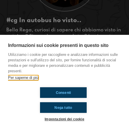
#cg In autobus ho visto..
Bella Rega, curiosi di sapere chi abbiamo visto in
autobus? Siamo davvero rockstar? La risposta
nella puntata di cg!!
Informazioni sui cookie presenti in questo sito
#OkkinSu www.radioimmaginaria.it
Utilizziamo i cookie per raccogliere e analizzare informazioni sulle
prestazioni e sull'utilizzo del sito, per fornire funzionalità di social
Castel Guelfo di Bologna
media e per migliorare e personalizzare contenuti e pubblicità
presenti.
Per saperne di più
Ti è piaciuto? Condividilo!
Consenti
Nega tutto
Impostazioni dei cookie