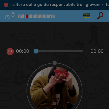
una cultura della guida responsabile tra i giovani
-
It
00:00
00:00
!!!