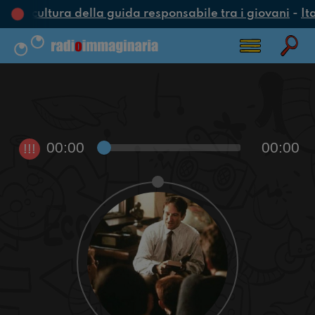
na cultura della guida responsabile tra i giovani
-
Ita
00:00
00:00
!!!