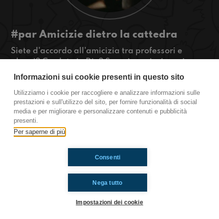
#par Amicizie dietro la cattedra
Siete d'accordo all'amicizia tra professori e
alunni? Credete in Dio? Scopriamo insieme i
pareri più condivisi.
Informazioni sui cookie presenti in questo sito
#OkkinSu www.radioimmaginaria.it
Utilizziamo i cookie per raccogliere e analizzare informazioni sulle
prestazioni e sull'utilizzo del sito, per fornire funzionalità di social
Partinico
media e per migliorare e personalizzare contenuti e pubblicità
presenti.
Per saperne di più
Ti è piaciuto? Condividilo!
Consenti
Nega tutto
Impostazioni dei cookie