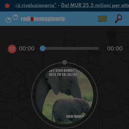
’atto più rivoluzionario”
-
Dal MUR 25,5 milioni per attrar
00:00
00:00
!!!