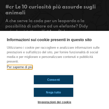
#cr Le 10 curiosità più assurde sugli
animali
A che serve la coda per un leopardo o la
possibilità di saltare ad un elefante? Didy
spiegherà tutto nell' #ArcaDidy
A seguire, Francé racconterà del Campionato più
Informazioni sui cookie presenti in questo sito
assurdo che abbiate mai sentito parlare. Formula
E, il campionato delle auto da corsa elettriche
Utilizziamo i cookie per raccogliere e analizzare informazioni sulle
prestazioni e sull'utilizzo del sito, per fornire funzionalità di social
#OkkinSu www.radioimmaginaria.it
media e per migliorare e personalizzare contenuti e pubblicità
presenti.
Cremona
Per saperne di più
Consenti
Ti è piaciuto? Condividilo!
Nega tutto
Impostazioni dei cookie