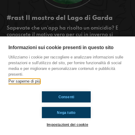
#rast Il mostro del Lago di Garda
Sapevate che un'app ha risolto un omicidio? E
conoscete il motivo vero per cui in inverno si
ingrassa? E il fatto che nel lago di Garda vive un
Informazioni sui cookie presenti in questo sito
mostro marino non vi preoccupa?
#OkkinSu www.radioimmaginaria.it
Utilizziamo i cookie per raccogliere e analizzare informazioni sulle
prestazioni e sull'utilizzo del sito, per fornire funzionalità di social
Rastignano
media e per migliorare e personalizzare contenuti e pubblicità
presenti.
Per saperne di più
Ti è piaciuto? Condividilo!
Consenti
Nega tutto
Impostazioni dei cookie