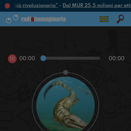
’atto più rivoluzionario”
-
Dal MUR 25,5 milioni per attrar
00:00
00:00
!!!