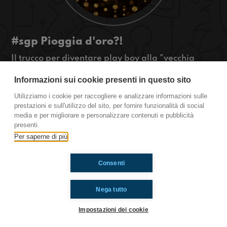
#sgp Pioggia d'oro?!
Il trucco per diventare play boy alla "vecchia
maniera"? Ascoltate questa puntata!​
Informazioni sui cookie presenti in questo sito
#OkkinSu www.radioimmaginaria.it
Utilizziamo i cookie per raccogliere e analizzare informazioni sulle
San Giovanni in Persiceto
prestazioni e sull'utilizzo del sito, per fornire funzionalità di social
media e per migliorare e personalizzare contenuti e pubblicità
presenti.
Per saperne di più
Ti è piaciuto? Condividilo!
Consenti
Nega tutto
Impostazioni dei cookie