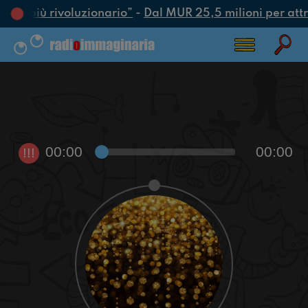
atto più rivoluzionario”
-
Dal MUR 25,5 milioni per attrar
00:00
00:00
!!!