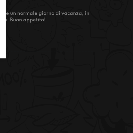
mare un normale giorno di vacanza, in
glia. Buon appetito!