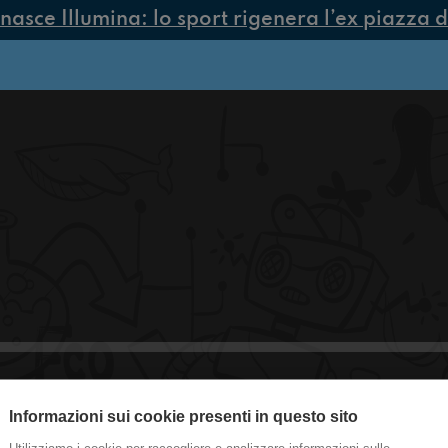
asce Illumina: lo sport rigenera l’ex piazza di
Informazioni sui cookie presenti in questo sito