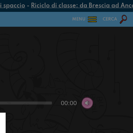
 spaccio
-
Riciclo di classe: da Brescia ad Ancon
MENU
CERCA
00:00