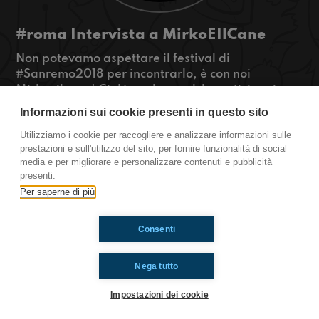
#roma Intervista a MirkoEIlCane
Non potevamo aspettare il festival di
#Sanremo2018 per incontrarlo, è con noi
Mirkoeilcane! Ci dà anche qualche anticipazione
sulla sua performance sul palco dell'Ariston,
Informazioni sui cookie presenti in questo sito
curiosi di conoscerlo?
Utilizziamo i cookie per raccogliere e analizzare informazioni sulle
#OkkinSu www.radioimmaginaria.it
prestazioni e sull'utilizzo del sito, per fornire funzionalità di social
media e per migliorare e personalizzare contenuti e pubblicità
Roma
presenti.
Per saperne di più
Ti è piaciuto? Condividilo!
Consenti
Nega tutto
Impostazioni dei cookie