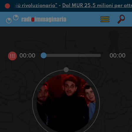
’atto più rivoluzionario”
-
Dal MUR 25,5 milioni per attrar
00:00
00:00
!!!