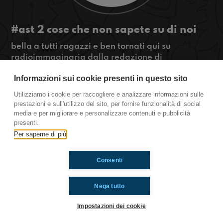
#ast 2 cose che non sapete su di noi
bella a tutti ragazzi e ben tornati qui su
radioimmaginaria dalla redazione di
Acquasanta Terme!! Pronti per nuovi, carichi e
Informazioni sui cookie presenti in questo sito
fortissimi argomenti??
#OkkinSu www.radioimmaginaria.it
Utilizziamo i cookie per raccogliere e analizzare informazioni sulle
prestazioni e sull'utilizzo del sito, per fornire funzionalità di social
Acquasanta Terme
media e per migliorare e personalizzare contenuti e pubblicità
presenti.
Per saperne di più
Ti è piaciuto? Condividilo!
Consenti
Nega tutto
Impostazioni dei cookie