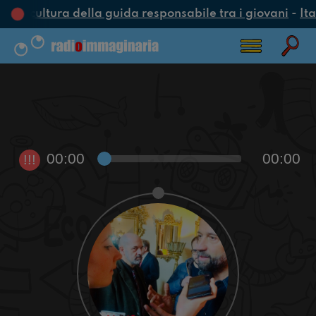
na cultura della guida responsabile tra i giovani
-
Ita
00:00
00:00
!!!