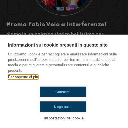
#roma Fabio Volo a Interferenze!
Siamo in un palazzo storico bellissimo per
parlare del passato, presente e futuro della
Informazioni sui cookie presenti in questo sito
radio! Ecco cosa ci hanno detto Fabio Volo e
Pietro Sebastiani.
Utilizziamo i cookie per raccogliere e analizzare informazioni sulle
#OkkinSu www.radioimmaginaria.it
prestazioni e sull'utilizzo del sito, per fornire funzionalità di social
media e per migliorare e personalizzare contenuti e pubblicità
presenti.
Ti è piaciuto? Condividilo!
Per saperne di più
Consenti
Nega tutto
Impostazioni dei cookie