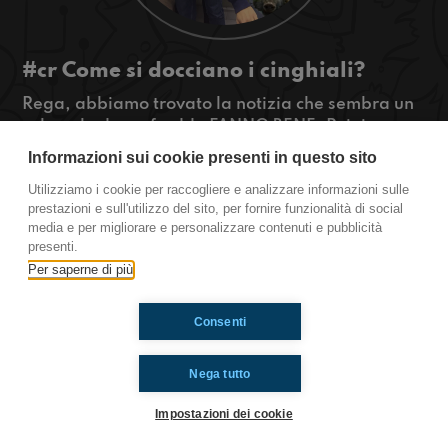
#cr Come si docciano i cinghiali?
Rega, abbiamo trovato la notizia che sembra un
colmo: le docce fredde FANNO BENE. Poi, in
quanti modi si può incontrare un animale feroce?
Informazioni sui cookie presenti in questo sito
#OkkinSu www.radioimmaginaria.it
Utilizziamo i cookie per raccogliere e analizzare informazioni sulle
prestazioni e sull'utilizzo del sito, per fornire funzionalità di social
Cremona
media e per migliorare e personalizzare contenuti e pubblicità
presenti.
Per saperne di più
Ti è piaciuto? Condividilo!
Consenti
Nega tutto
Impostazioni dei cookie