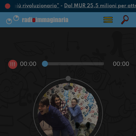
’atto più rivoluzionario”
-
Dal MUR 25,5 milioni per attrar
00:00
00:00
!!!