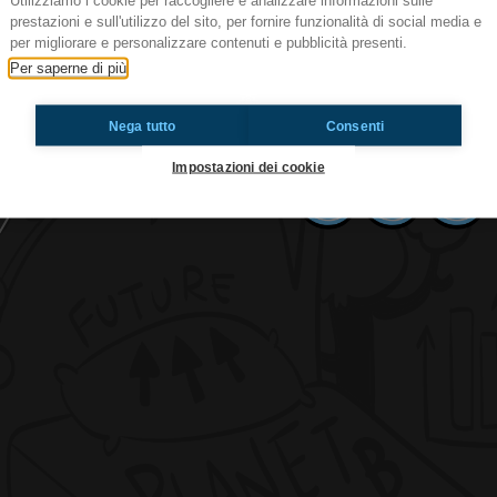
Utilizziamo i cookie per raccogliere e analizzare informazioni sulle
prestazioni e sull'utilizzo del sito, per fornire funzionalità di social media e
per migliorare e personalizzare contenuti e pubblicità presenti.
#141e5 Sei Serie? p11
Per saperne di più
Il meglio delle serie che creano dipendenza
Dopo tutto questo tempo, ancora a qualcuno non p
Nega tutto
Consenti
Impostazioni dei cookie
Ti è piaciuto? Condividilo!