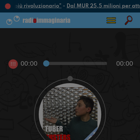
’atto più rivoluzionario”
-
Dal MUR 25,5 milioni per attrar
00:00
00:00
!!!