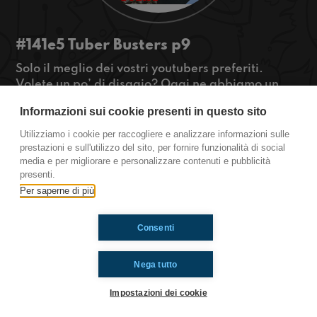
#141e5 Tuber Busters p9
Solo il meglio dei vostri youtubers preferiti.
Volete un po’ di disagio? Oggi ne abbiamo un
sacco nel nuovo 141e5 con Amedeo Preziosi,
Informazioni sui cookie presenti in questo sito
Giocopum e Santy Thyago.
#OkkinSu www.radioimmaginaria.it
Utilizziamo i cookie per raccogliere e analizzare informazioni sulle
tratto da:
https://youtu.be/mMEsdTsvVFs
prestazioni e sull'utilizzo del sito, per fornire funzionalità di social
media e per migliorare e personalizzare contenuti e pubblicità
https://youtu.be/6zWtz_dKMQw
presenti.
Per saperne di più
Ti è piaciuto? Condividilo!
Consenti
Nega tutto
Impostazioni dei cookie