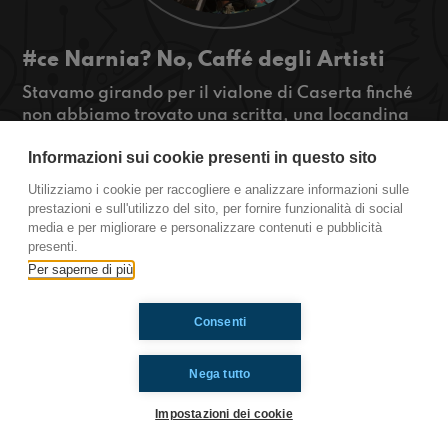
#ce Narnia? No, Caffé degli Artisti
Stavamo girando per il vialone di Caserta finché
non abbiamo trovato una scritta, una locandina
ed altre cose vintage! Cos'è, dove siamo, e
Informazioni sui cookie presenti in questo sito
perché c'è un teatro accanto?
#OkkinSu www.radioimmaginaria.it
Utilizziamo i cookie per raccogliere e analizzare informazioni sulle
prestazioni e sull'utilizzo del sito, per fornire funzionalità di social
Caserta
media e per migliorare e personalizzare contenuti e pubblicità
presenti.
Per saperne di più
Ti è piaciuto? Condividilo!
Consenti
Nega tutto
Impostazioni dei cookie