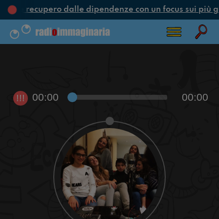
one e recupero dalle dipendenze con un focus sui più g
00:00
00:00
!!!