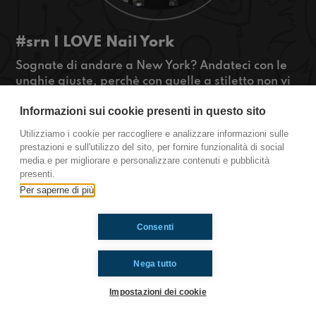
#srn I LOVE Nail York
Sognate di andare a New York? Andateci con le
unghie giuste, perchè con quelle a stiletto non vi
potete muovere di casa! Ricordatevi anche
Informazioni sui cookie presenti in questo sito
l'inglese o avrete gravi problemi!
#OkkinSu www.radioimmaginaria.it
Utilizziamo i cookie per raccogliere e analizzare informazioni sulle
prestazioni e sull'utilizzo del sito, per fornire funzionalità di social
Sarnano
media e per migliorare e personalizzare contenuti e pubblicità
presenti.
Per saperne di più
Ti è piaciuto? Condividilo!
Consenti
Nega tutto
Impostazioni dei cookie