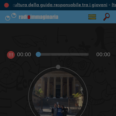
una cultura della guida responsabile tra i giovani
-
It
00:00
00:00
!!!