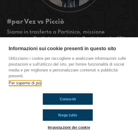
#par Vez vs Picciò
Siamo in trasferta a Partinico, missione
compiuta: Radioimmaginaria Partinico è la 47^
sede di Radioimmaginaria!
Informazioni sui cookie presenti in questo sito
#OkkinSu www.radioimmaginaria.it
Utilizziamo i cookie per raccogliere e analizzare informazioni sulle
prestazioni e sull'utilizzo del sito, per fornire funzionalità di social
Partinico
media e per migliorare e personalizzare contenuti e pubblicità
presenti.
Per saperne di più
Ti è piaciuto? Condividilo!
Consenti
Nega tutto
Impostazioni dei cookie