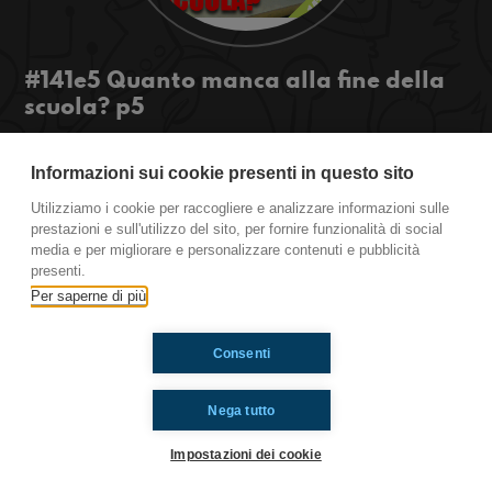
#141e5 Quanto manca alla fine della
scuola? p5
Countdown e disavventure scolastiche
Eh si, purtroppo mancano ancora 210 giorni!!!
Informazioni sui cookie presenti in questo sito
Quante cose terribili possono capitare? E come
Utilizziamo i cookie per raccogliere e analizzare informazioni sulle
sopravviveremo? Sentite qua!
prestazioni e sull'utilizzo del sito, per fornire funzionalità di social
#OkkinSu www.radioimmaginaria.it
media e per migliorare e personalizzare contenuti e pubblicità
presenti.
Per saperne di più
Ti è piaciuto? Condividilo!
Consenti
Nega tutto
Impostazioni dei cookie