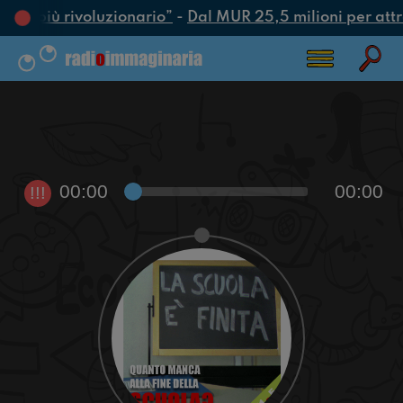
atto più rivoluzionario”
-
Dal MUR 25,5 milioni per attrar
00:00
00:00
!!!