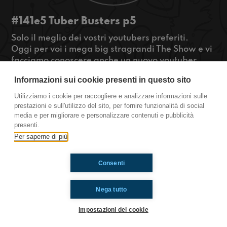
#141e5 Tuber Busters p5
Solo il meglio dei vostri youtubers preferiti.
Oggi per voi i mega big stragrandi The Show e vi
facciamo conoscere anche un nuovo youtuber
specializzato in gameplay!
Informazioni sui cookie presenti in questo sito
Tratto da:
https://m.youtube.com/watch?
v=lySJJn0sURE
Utilizziamo i cookie per raccogliere e analizzare informazioni sulle
https://www.youtube.com/watch?
prestazioni e sull'utilizzo del sito, per fornire funzionalità di social
media e per migliorare e personalizzare contenuti e pubblicità
v=LbXEkzwh62Y
presenti.
#OkkinSu www.radioimmaginaria.it
Per saperne di più
Ti è piaciuto? Condividilo!
Consenti
Nega tutto
Impostazioni dei cookie