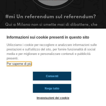
#mi Un referendum sul referendum?
Qui a Milano non si smette mai di dibattere, che
sia sui suoni molesti o su importanti tematiche
politiche la discussione non si spegne mai!
Informazioni sui cookie presenti in questo sito
#OkkinSu www.radioimmaginaria.it
Utilizziamo i cookie per raccogliere e analizzare informazioni sulle
prestazioni e sull'utilizzo del sito, per fornire funzionalità di social
Milano
media e per migliorare e personalizzare contenuti e pubblicità
presenti.
Per saperne di più
Ti è piaciuto? Condividilo!
Consenti
Nega tutto
Impostazioni dei cookie