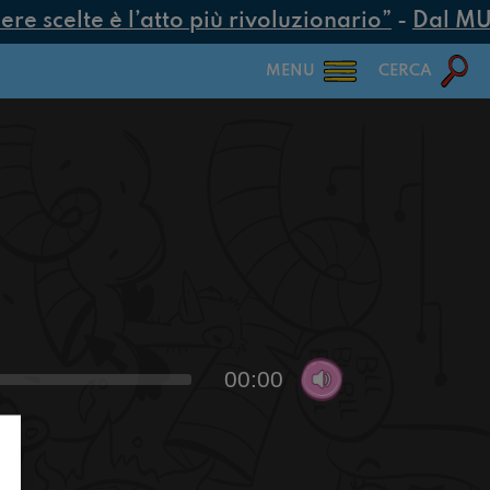
e scelte è l’atto più rivoluzionario”
-
Dal MUR 2
MENU
CERCA
00:00