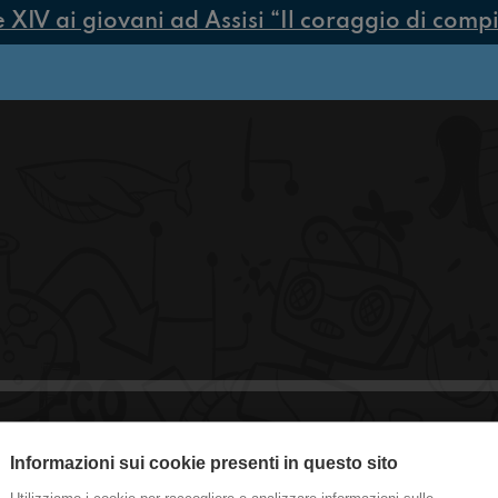
V ai giovani ad Assisi “Il coraggio di compier
Informazioni sui cookie presenti in questo sito