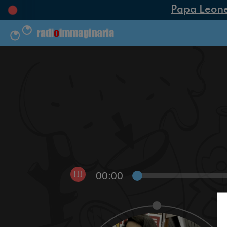
Papa Leone XI
00:00
!!!