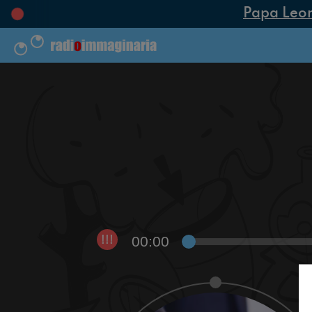
Papa Leone 
00:00
!!!