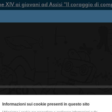
XIV ai giovani ad Assisi “Il coraggio di compie
Informazioni sui cookie presenti in questo sito