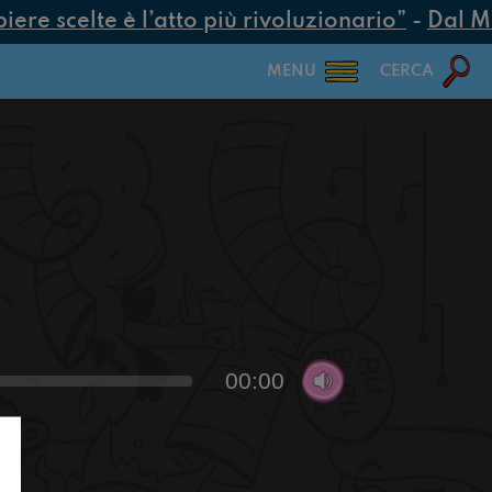
re scelte è l’atto più rivoluzionario”
-
Dal MUR
MENU
CERCA
00:00