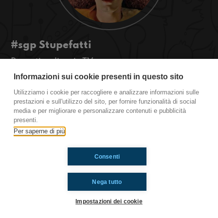
#sgp Stupefatti
Drogati... di serie TV
#OkkinSu www.radioimmaginaria.it
Informazioni sui cookie presenti in questo sito
Utilizziamo i cookie per raccogliere e analizzare informazioni sulle
San Giovanni in Persiceto
prestazioni e sull'utilizzo del sito, per fornire funzionalità di social
media e per migliorare e personalizzare contenuti e pubblicità
presenti.
Ti è piaciuto? Condividilo!
Per saperne di più
Consenti
Nega tutto
Impostazioni dei cookie