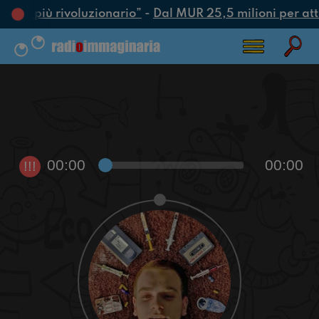
’atto più rivoluzionario”
-
Dal MUR 25,5 milioni per attra
00:00
00:00
!!!