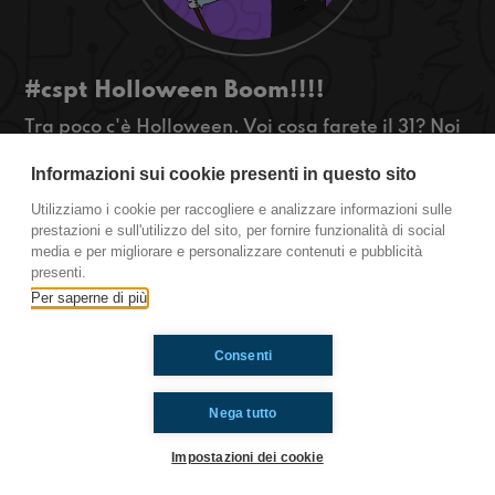
#cspt Holloween Boom!!!!
Tra poco c'è Holloween. Voi cosa farete il 31? Noi
gia lo sappiamo, se voi no ascoltateci!
Informazioni sui cookie presenti in questo sito
#OkkinSu www.radioimmaginaria.it
Utilizziamo i cookie per raccogliere e analizzare informazioni sulle
Castel San Pietro Terme
prestazioni e sull'utilizzo del sito, per fornire funzionalità di social
media e per migliorare e personalizzare contenuti e pubblicità
presenti.
Per saperne di più
Ti è piaciuto? Condividilo!
Consenti
Nega tutto
Impostazioni dei cookie