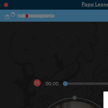
Papa Leone X
00:00
!!!