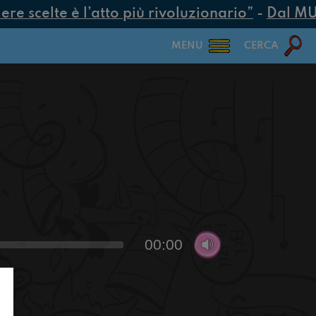
e scelte è l’atto più rivoluzionario”
-
Dal MUR 
MENU
CERCA
00:00