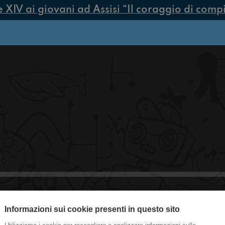
IV ai giovani ad Assisi “Il coraggio di compier
Informazioni sui cookie presenti in questo sito